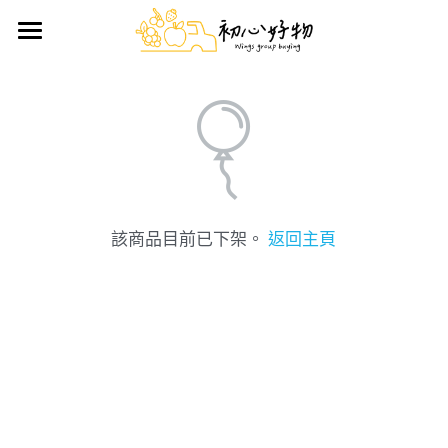
首頁
手做蛋糕
好物推薦
鮮果禮盒
日用雜貨
該商品目前已下架。
返回主頁
生鮮/熟食/零嘴
搜索
前往官方LINE訂購