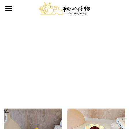
首頁
手做蛋糕
好物推薦
鮮果禮盒
日用雜貨
生鮮/熟食/零嘴
搜索
前往官方LINE訂購