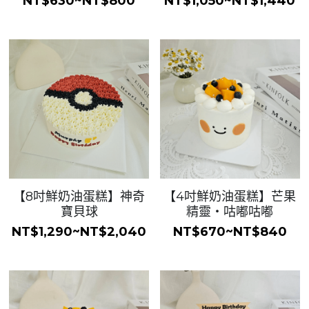
NT$630~NT$800
NT$1,050~NT$1,440
【8吋鮮奶油蛋糕】神奇
【4吋鮮奶油蛋糕】芒果
寶貝球
精靈・咕嘟咕嘟
NT$1,290~NT$2,040
NT$670~NT$840