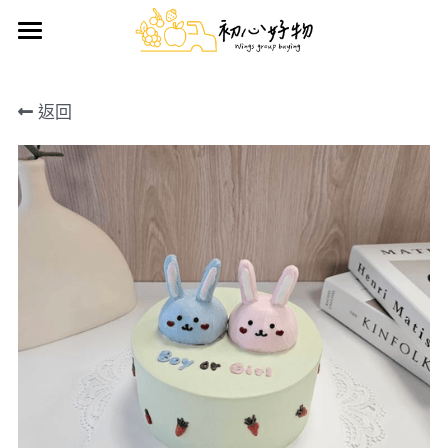
首頁
返回
手做蛋糕
好物推薦
鮮果禮盒
日用雜貨
生鮮/熟食/零嘴
搜索
前往官方LINE訂購