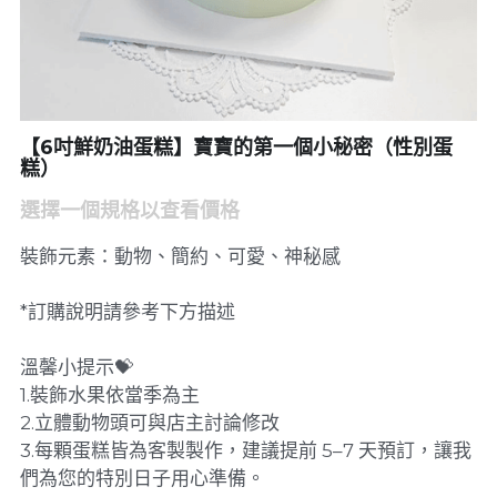
【6吋鮮奶油蛋糕】寶寶的第一個小秘密（性別蛋
糕）
選擇一個規格以查看價格
裝飾元素：動物、簡約、可愛、神秘感
*訂購說明請參考下方描述
溫馨小提示💝
1.裝飾水果依當季為主
2.立體動物頭可與店主討論修改
3.每顆蛋糕皆為客製製作，建議提前 5–7 天預訂，讓我
們為您的特別日子用心準備。