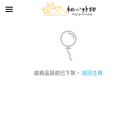
首頁
手做蛋糕
好物推薦
鮮果禮盒
日用雜貨
該商品目前已下架。
返回主頁
生鮮/熟食/零嘴
搜索
前往官方LINE訂購