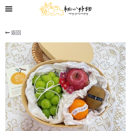
首頁
返回
手做蛋糕
好物推薦
鮮果禮盒
日用雜貨
生鮮/熟食/零嘴
搜索
前往官方LINE訂購