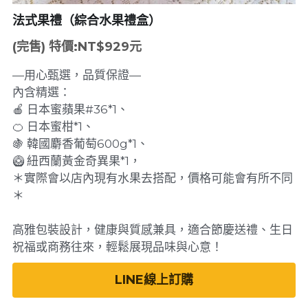
法式果禮（綜合水果禮盒）
(完售) 特價:NT$929元
—用心甄選，品質保證—
內含精選：
🍎 日本蜜蘋果#36*1、
🍊 日本蜜柑*1、
🍇 韓國麝香葡萄600g*1、
🥝 紐西蘭黃金奇異果*1，
＊實際會以店內現有水果去搭配，價格可能會有所不同
＊
高雅包裝設計，健康與質感兼具，適合節慶送禮、生日
祝福或商務往來，輕鬆展現品味與心意！
LINE線上訂購