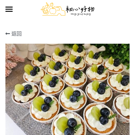
首頁
返回
手做蛋糕
好物推薦
鮮果禮盒
日用雜貨
生鮮/熟食/零嘴
搜索
前往官方LINE訂購