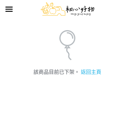
首頁
手做蛋糕
好物推薦
鮮果禮盒
日用雜貨
該商品目前已下架。
返回主頁
生鮮/熟食/零嘴
搜索
前往官方LINE訂購