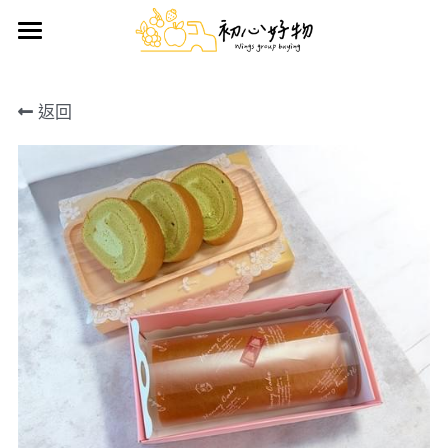
首頁
返回
手做蛋糕
好物推薦
鮮果禮盒
日用雜貨
生鮮/熟食/零嘴
搜索
前往官方LINE訂購