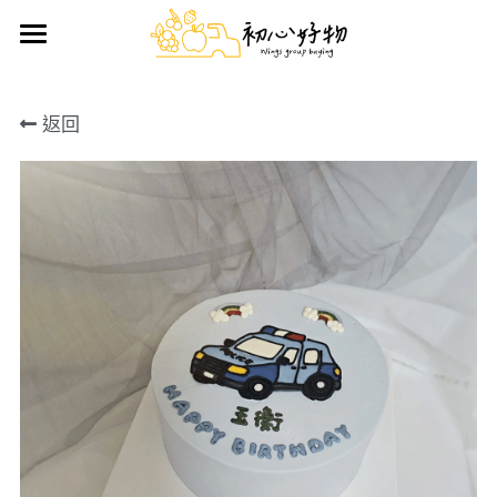
首頁
返回
手做蛋糕
好物推薦
鮮果禮盒
日用雜貨
生鮮/熟食/零嘴
搜索
前往官方LINE訂購