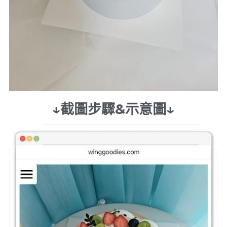
↓截圖步驟&示意圖↓