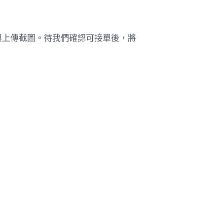
單與上傳截圖。待我們確認可接單後，將