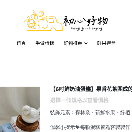
首頁
首頁
手做蛋糕
手做蛋糕
好物推薦
好物推薦
鮮果禮盒
鮮果禮盒
【6吋鮮奶油蛋糕】果香花葉圍成
選擇一個規格以查看價格
裝飾元素：森林系、新鮮水果、綠植
溫馨小提示💝每顆蛋糕皆為客製製作，