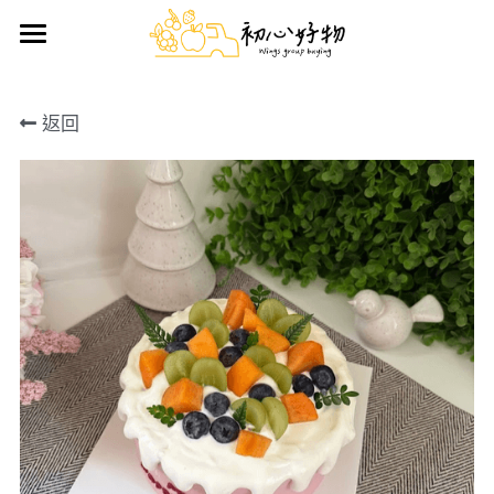
首頁
返回
手做蛋糕
好物推薦
鮮果禮盒
日用雜貨
生鮮/熟食/零嘴
搜索
前往官方LINE訂購