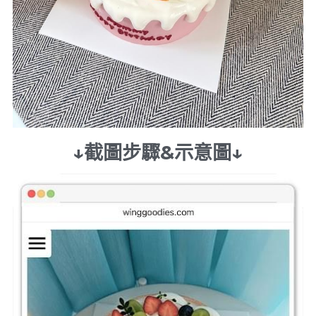
↓截圖步驟&示意圖↓