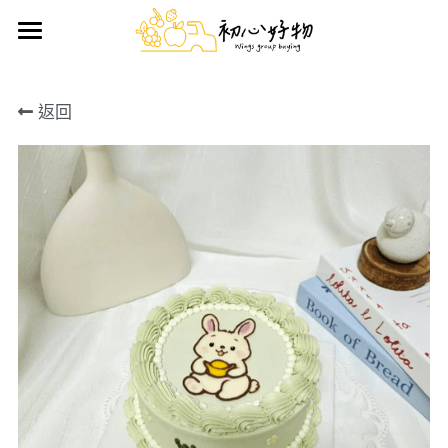
首頁
返回
手做蛋糕
好物推薦
鮮果禮盒
日用雜貨
生鮮/熟食/零嘴
搜索
前往官方LINE訂購