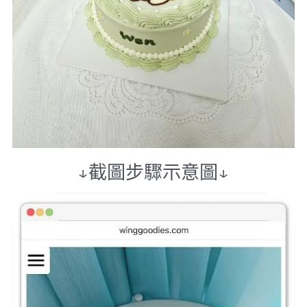
↓截圖步驟示意圖↓