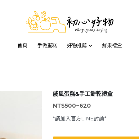
首頁
首頁
手做蛋糕
手做蛋糕
好物推薦
好物推薦
鮮果禮盒
鮮果禮盒
戚風蛋糕&手工餅乾禮盒
NT$500~620
*請加入官方LINE討論*