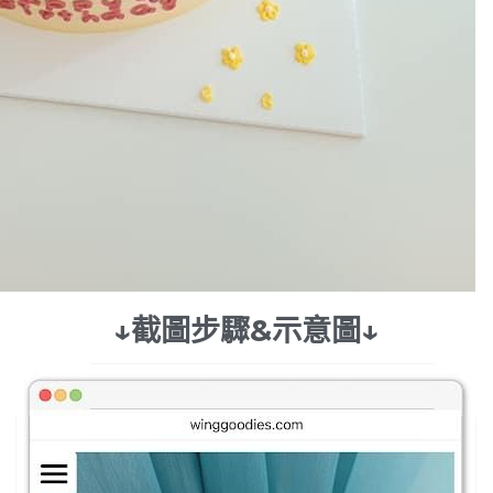
↓截圖步驟&示意圖↓