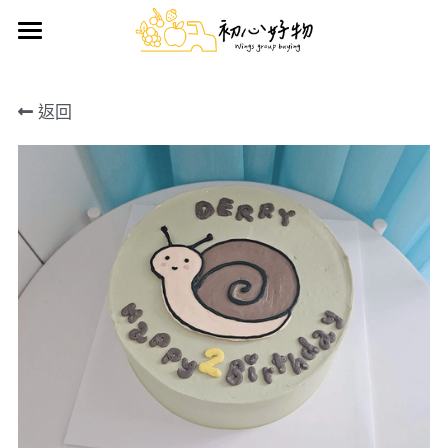
首頁
返回
手做蛋糕
好物推薦
鮮果禮盒
日用雜貨
生鮮/熟食/零嘴
搜索
前往官方LINE訂購