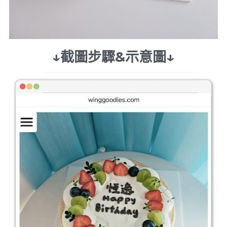
↓截圖步驟&示意圖↓