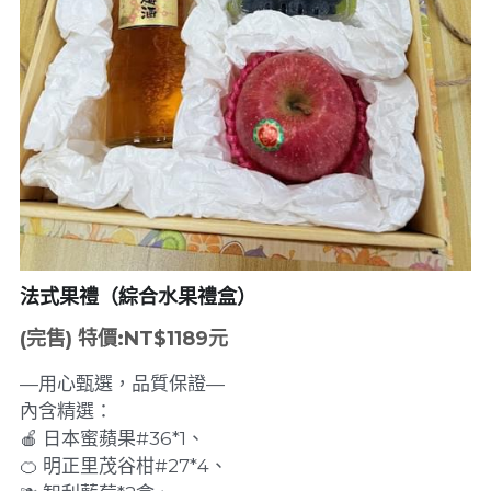
法式果禮（綜合水果禮盒）
(完售) 特價:NT$1189元
—用心甄選，品質保證—
內含精選：
🍎 日本蜜蘋果#36*1、
🍊 明正里茂谷柑#27*4、