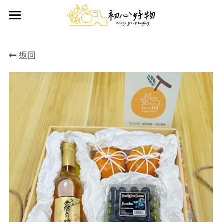
首頁
返回
手做蛋糕
好物推薦
鮮果禮盒
日用雜貨
生鮮/熟食/零嘴
搜索
前往官方LINE訂購