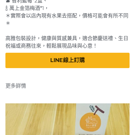
🫐 智利藍莓*2盒、
🍾 萬上金箔梅酒*1，
＊實際會以店內現有水果去搭配，價格可能會有所不同
＊
高雅包裝設計，健康與質感兼具，適合節慶送禮、生日
祝福或商務往來，輕鬆展現品味與心意！
LINE線上訂購
更多詳情