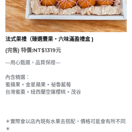
法式果禮（臻選豐果・六味滿盈禮盒 )
(完售) 特價:NT$1319元
—用心甄選，品質保證—
內含精選：
蜜蘋果 × 金星蘋果 × 祕魯藍莓
台灣蜜棗 × 紐西蘭空運櫻桃 × 茂谷
＊實際會以店內現有水果去搭配，價格可能會有所不同
＊