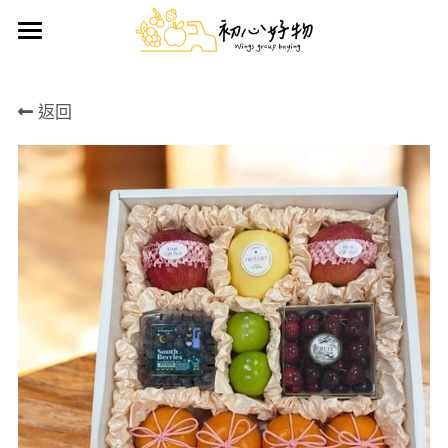
首頁
返回
手做蛋糕
好物推薦
鮮果禮盒
日用雜貨
生鮮/熟食/零嘴
搜索
前往官方LINE訂購